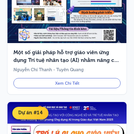
Một số giải pháp hỗ trợ giáo viên ứng
dụng Trí tuệ nhân tạo (AI) nhằm nâng cao
chất lượng dạy học tại các trường Phổ
Nguyễn Chí Thanh - Tuyên Quang
thông Dân tộc nội trú
Xem Chi Tiết
Dự án #14