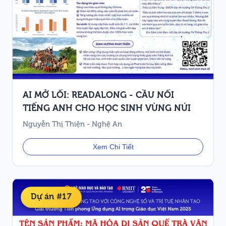
AI MỞ LỐI: READALONG - CẦU NỐI
TIẾNG ANH CHO HỌC SINH VÙNG NÚI
Nguyễn Thị Thiện - Nghệ An
Xem Chi Tiết
Dự án #17