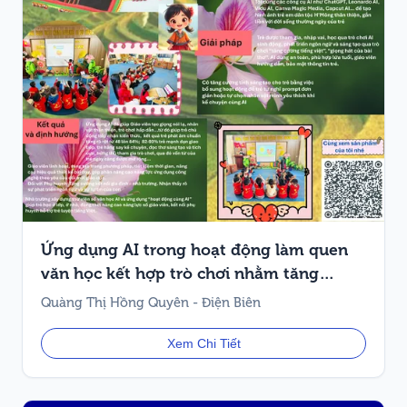
Ứng dụng AI trong hoạt động làm quen
văn học kết hợp trò chơi nhằm tăng
cường tiếng Việt cho trẻ 4–5 tuổi
Quàng Thị Hồng Quyên - Điện Biên
Xem Chi Tiết