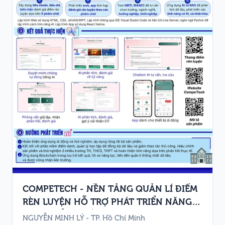
COMPETECH - NỀN TẢNG QUẢN LÍ ĐIỂM
RÈN LUYỆN HỖ TRỢ PHÁT TRIỂN NĂNG
LỰC, PHẨM CHẤT, HƯỚNG NGHIỆP VÀ
NGUYỄN MINH LÝ - TP. Hồ Chí Minh