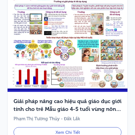
Giải pháp nâng cao hiệu quả giáo dục giới
tính cho trẻ Mẫu giáo 4-5 tuổi vùng nông
thôn và miền núi nhờ công cụ hỗ trợ AI.
Phạm Thị Tường Thủy - Đắk Lắk
Xem Chi Tiết