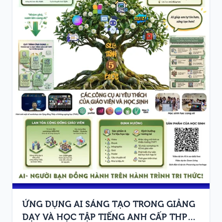
ỨNG DỤNG AI SÁNG TẠO TRONG GIẢNG
DẠY VÀ HỌC TẬP TIẾNG ANH CẤP THPT